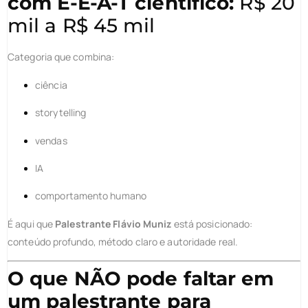
com E-E-A-T científico:
R$ 20
mil a R$ 45 mil
Categoria que combina:
ciência
storytelling
vendas
IA
comportamento humano
É aqui que
Palestrante Flávio Muniz
está posicionado:
conteúdo profundo, método claro e autoridade real.
O que NÃO pode faltar em
um palestrante para