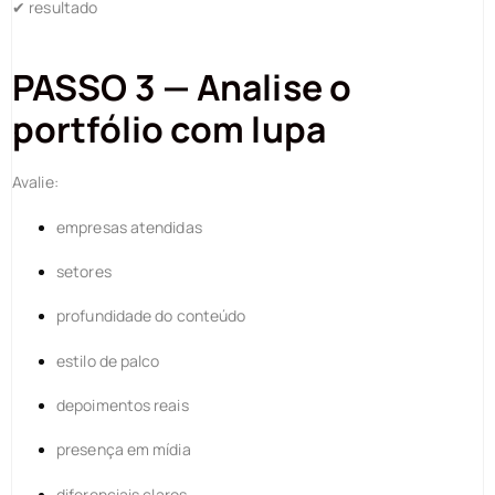
✔ resultado
PASSO 3 — Analise o
portfólio com lupa
Avalie:
empresas atendidas
setores
profundidade do conteúdo
estilo de palco
depoimentos reais
presença em mídia
diferenciais claros