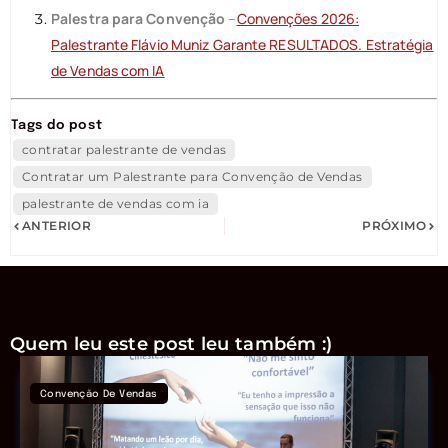
Palestra para Convenção
–
Convenções 2026:
Palestrante Flávio Muniz Garante RESULTADOS. Estratégia
de Vendas com IA
Tags do post
contratar palestrante de vendas
Contratar um Palestrante para Convenção de Vendas
palestrante de vendas com ia
ANTERIOR
PRÓXIMO
Quem leu este post leu também :)
Convenção De Vendas