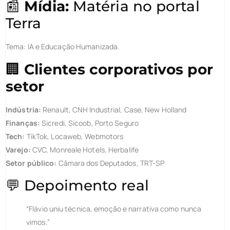
📰
Mídia:
Matéria no portal
Terra
Tema: IA e Educação Humanizada.
🏢
Clientes corporativos por
setor
Indústria:
Renault, CNH Industrial, Case, New Holland
Finanças:
Sicredi, Sicoob, Porto Seguro
Tech:
TikTok, Locaweb, Webmotors
Varejo:
CVC, Monreale Hotels, Herbalife
Setor público:
Câmara dos Deputados, TRT-SP
💬 Depoimento real
“Flávio uniu técnica, emoção e narrativa como nunca
vimos.”