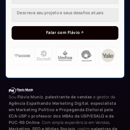
Falar com Flávio
Sou
Flávio Muniz
,
palestrante de vendas
e gestor da
Agência Espalhando Marketing Digital
,
especialista
em Marketing Político e Propaganda Eleitoral pela
ECA-USP
e
professor dos MBAs da USP/ESALQ e da
PUC-RS Online
. Com ampla experiência em Vendas,
Marketing, SEO e Mídias Sociais
, realizo
palestras de