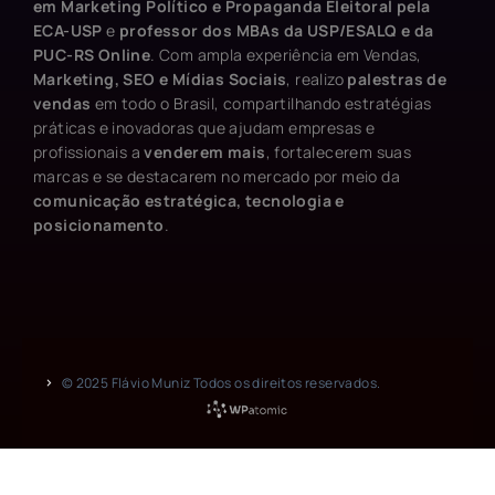
em Marketing Político e Propaganda Eleitoral pela
ECA-USP
e
professor dos MBAs da USP/ESALQ e da
PUC-RS Online
. Com ampla experiência em Vendas,
Marketing, SEO e Mídias Sociais
, realizo
palestras de
vendas
em todo o Brasil, compartilhando estratégias
práticas e inovadoras que ajudam empresas e
profissionais a
venderem mais
, fortalecerem suas
marcas e se destacarem no mercado por meio da
comunicação estratégica, tecnologia e
posicionamento
.
© 2025 Flávio Muniz Todos os direitos reservados.