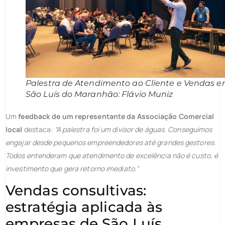
Palestra de Atendimento ao Cliente e Vendas 
São Luís do Maranhão: Flávio Muniz
Um
feedback de um representante da Associação Comercial
local
destaca:
“A palestra foi um divisor de águas. Conseguimos
engajar desde pequenos empreendedores até grandes gestores.
Todos entenderam que atendimento de excelência não é custo, é
investimento que gera retorno imediato.”
Vendas consultivas:
estratégia aplicada às
empresas de São Luís