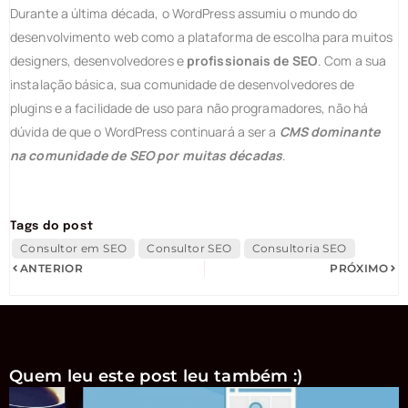
Durante a última década, o WordPress assumiu o mundo do
desenvolvimento web como a plataforma de escolha para muitos
designers, desenvolvedores e
profissionais de SEO
. Com a sua
instalação básica, sua comunidade de desenvolvedores de
plugins e a facilidade de uso para não programadores, não há
dúvida de que o WordPress continuará a ser a
CMS dominante
na comunidade de SEO por muitas décadas
.
Tags do post
Consultor em SEO
Consultor SEO
Consultoria SEO
ANTERIOR
PRÓXIMO
Quem leu este post leu também :)