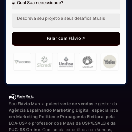
Falar com Flávio
Sou
Flávio Muniz
,
palestrante de vendas
e gestor da
Agência Espalhando Marketing Digital
,
especialista
em Marketing Político e Propaganda Eleitoral pela
ECA-USP
e
professor dos MBAs da USP/ESALQ e da
PUC-RS Online
. Com ampla experiência em Vendas,