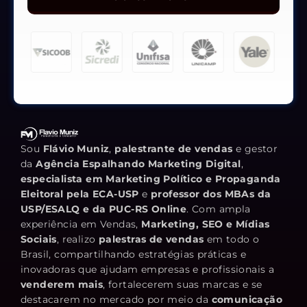
Sou
Flávio Muniz
,
palestrante de vendas
e gestor
da
Agência Espalhando Marketing Digital
,
especialista em Marketing Político e Propaganda
Eleitoral pela ECA-USP
e
professor dos MBAs da
USP/ESALQ e da PUC-RS Online
. Com ampla
experiência em Vendas,
Marketing, SEO e Mídias
Sociais
, realizo
palestras de vendas
em todo o
Brasil, compartilhando estratégias práticas e
inovadoras que ajudam empresas e profissionais a
venderem mais
, fortalecerem suas marcas e se
destacarem no mercado por meio da
comunicação