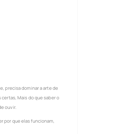
!
e, precisa dominar a arte de
 certas, Mais do que saber o
e ouvir.
er por que elas funcionam,