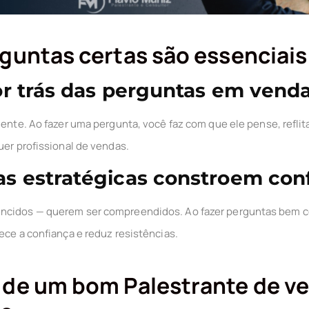
rguntas certas são essenciai
or trás das perguntas em vend
iente. Ao fazer uma pergunta, você faz com que ele pense, reflit
uer profissional de vendas.
s estratégicas constroem con
encidos — querem ser compreendidos. Ao fazer perguntas bem 
ece a confiança e reduz resistências.
 de um bom Palestrante de v