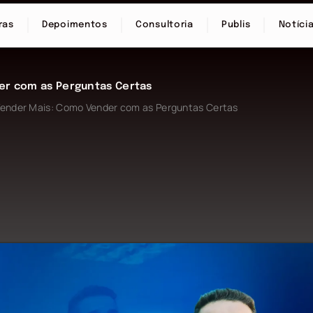
ras
Depoimentos
Consultoria
Publis
Notíci
er com as Perguntas Certas
Vender Mais: Como Vender com as Perguntas Certas