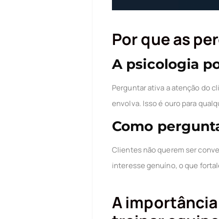
Por que as pe
A psicologia p
Perguntar ativa a atenção do cl
envolva. Isso é ouro para qualq
Como pergunta
Clientes não querem ser conv
interesse genuíno, o que fortal
A importância