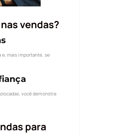
s nas vendas?
as
a e, mais importante, se
fiança
colocadas, você demonstra
endas para