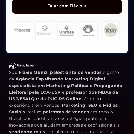
Falar com Flávio
Sou
Flávio Muniz
,
palestrante de vendas
e gestor
da
Agência Espalhando Marketing Digital
,
especialista em Marketing Político e Propaganda
Eleitoral pela ECA-USP
e
professor dos MBAs da
USP/ESALQ e da PUC-RS Online
. Com ampla
experiência em Vendas,
Marketing, SEO e Mídias
Sociais
, realizo
palestras de vendas
em todo o
Brasil, compartilhando estratégias práticas e
inovadoras que ajudam empresas e profissionais a
venderem mais
, fortalecerem suas marcas e se