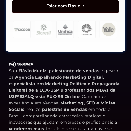
Falar com Flávio
Sou
Flávio Muniz
,
palestrante de vendas
e gestor
da
Agência Espalhando Marketing Digital
,
especialista em Marketing Político e Propaganda
Eleitoral pela ECA-USP
e
professor dos MBAs da
USP/ESALQ e da PUC-RS Online
. Com ampla
experiência em Vendas,
Marketing, SEO e Mídias
Sociais
, realizo
palestras de vendas
em todo o
Brasil, compartilhando estratégias práticas e
inovadoras que ajudam empresas e profissionais a
venderem mais
, fortalecerem suas marcas e se