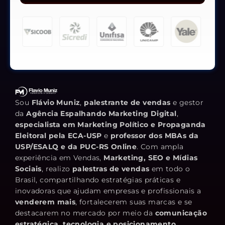
Sou
Flávio Muniz
,
palestrante de vendas
e gestor
da
Agência Espalhando Marketing Digital
,
especialista em Marketing Político e Propaganda
Eleitoral pela ECA-USP
e
professor dos MBAs da
USP/ESALQ e da PUC-RS Online
. Com ampla
experiência em Vendas,
Marketing, SEO e Mídias
Sociais
, realizo
palestras de vendas
em todo o
Brasil, compartilhando estratégias práticas e
inovadoras que ajudam empresas e profissionais a
venderem mais
, fortalecerem suas marcas e se
destacarem no mercado por meio da
comunicação
estratégica, tecnologia e posicionamento
.