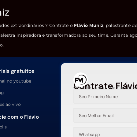
niz
ados extraordinários ? Contrate o
Flávio Muniz
, palestrante d
alestra inspiradora e transformadora ao seu time. Garanta ag
o.
iais gratuitos
nal no youtube
Contrate Flávi
Contrate agora o melhor pales
og
es ao vivo
ie com o Flávio
blis