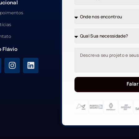
tucional
poimentos
tícias
ntato
o Flávio
Falar