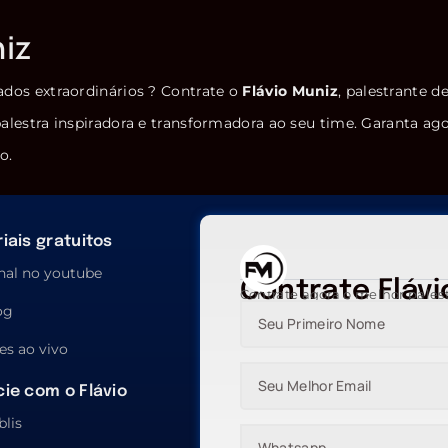
niz
ados extraordinários ? Contrate o
Flávio Muniz
, palestrante d
alestra inspiradora e transformadora ao seu time. Garanta ag
o.
iais gratuitos
nal no youtube
Contrate Flávi
Contrate agora o melhor pales
og
es ao vivo
ie com o Flávio
blis