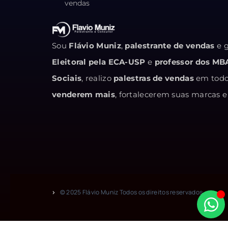
vendas
Sou
Flávio Muniz
,
palestrante de vendas
e g
Eleitoral pela ECA-USP
e
professor dos MB
Sociais
, realizo
palestras de vendas
em todo 
venderem mais
, fortalecerem suas marcas
© 2025 Flávio Muniz Todos os direitos reservados.