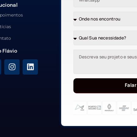
tucional
poimentos
tícias
ntato
o Flávio
Falar