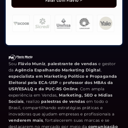
Falar com Flávio
Sou
Flávio Muniz
,
palestrante de vendas
e gestor
da
Agência Espalhando Marketing Digital
,
especialista em Marketing Político e Propaganda
Eleitoral pela ECA-USP
e
professor dos MBAs da
USP/ESALQ e da PUC-RS Online
. Com ampla
experiência em Vendas,
Marketing, SEO e Mídias
Sociais
, realizo
palestras de vendas
em todo o
Brasil, compartilhando estratégias práticas e
inovadoras que ajudam empresas e profissionais a
venderem mais
, fortalecerem suas marcas e se
destacarem no mercado por meio da
comunicação