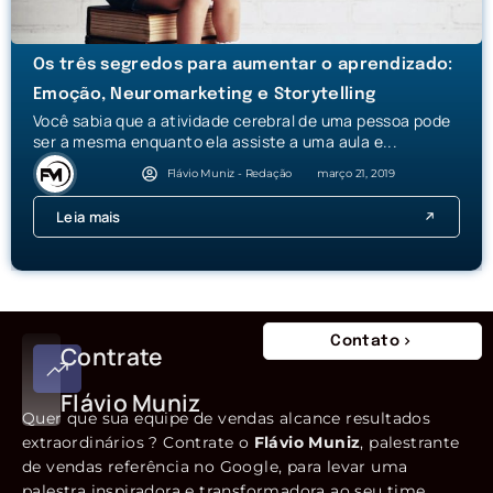
Os três segredos para aumentar o aprendizado:
Emoção, Neuromarketing e Storytelling
Você sabia que a atividade cerebral de uma pessoa pode
ser a mesma enquanto ela assiste a uma aula e...
Flávio Muniz - Redação
março 21, 2019
Leia mais
Contato
Contrate
Flávio Muniz
Quer que sua equipe de vendas alcance resultados
extraordinários ? Contrate o
Flávio Muniz
, palestrante
de vendas referência no Google, para levar uma
palestra inspiradora e transformadora ao seu time.