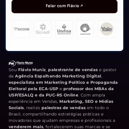
Falar com Flávio
Sou
Flávio Muniz
,
palestrante de vendas
e gestor
da
Agência Espalhando Marketing Digital
,
especialista em Marketing Político e Propaganda
Eleitoral pela ECA-USP
e
professor dos MBAs da
USP/ESALQ e da PUC-RS Online
. Com ampla
experiência em Vendas,
Marketing, SEO e Mídias
Sociais
, realizo
palestras de vendas
em todo o
Brasil, compartilhando estratégias práticas e
inovadoras que ajudam empresas e profissionais a
venderem mais
, fortalecerem suas marcas e se