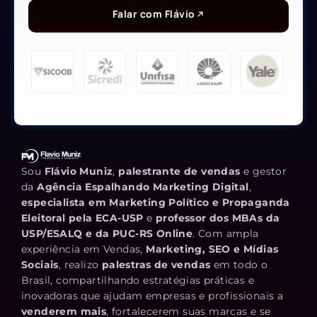
Falar com Flávio
Sou
Flávio Muniz
,
palestrante de vendas
e gestor
da
Agência Espalhando Marketing Digital
,
especialista em Marketing Político e Propaganda
Eleitoral pela ECA-USP
e
professor dos MBAs da
USP/ESALQ e da PUC-RS Online
. Com ampla
experiência em Vendas,
Marketing, SEO e Mídias
Sociais
, realizo
palestras de vendas
em todo o
Brasil, compartilhando estratégias práticas e
inovadoras que ajudam empresas e profissionais a
venderem mais
, fortalecerem suas marcas e se