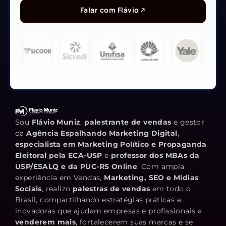
Falar com Flávio
Sou
Flávio Muniz
,
palestrante de vendas
e gestor
da
Agência Espalhando Marketing Digital
,
especialista em Marketing Político e Propaganda
Eleitoral pela ECA-USP
e
professor dos MBAs da
USP/ESALQ e da PUC-RS Online
. Com ampla
experiência em Vendas,
Marketing, SEO e Mídias
Sociais
, realizo
palestras de vendas
em todo o
Brasil, compartilhando estratégias práticas e
inovadoras que ajudam empresas e profissionais a
venderem mais
, fortalecerem suas marcas e se