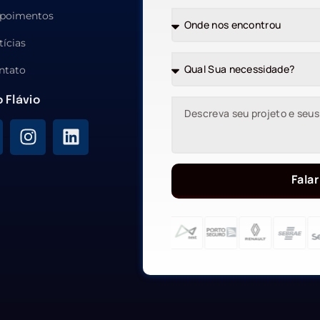
poimentos
tícias
ntato
o Flávio
Falar