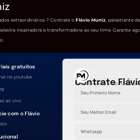
niz
ados extraordinários ? Contrate o
Flávio Muniz
, palestrante d
alestra inspiradora e transformadora ao seu time. Garanta ag
o.
iais gratuitos
nal no youtube
Contrate Flávi
Contrate agora o melhor pales
og
es ao vivo
ie com o Flávio
blis
tucional