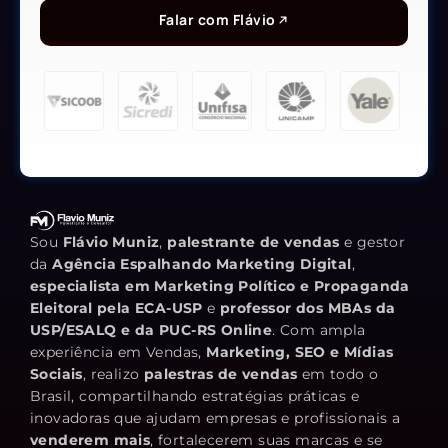
Falar com Flávio
Sou
Flávio Muniz
,
palestrante de vendas
e gestor
da
Agência Espalhando Marketing Digital
,
especialista em Marketing Político e Propaganda
Eleitoral pela ECA-USP
e
professor dos MBAs da
USP/ESALQ e da PUC-RS Online
. Com ampla
experiência em Vendas,
Marketing, SEO e Mídias
Sociais
, realizo
palestras de vendas
em todo o
Brasil, compartilhando estratégias práticas e
inovadoras que ajudam empresas e profissionais a
venderem mais
, fortalecerem suas marcas e se