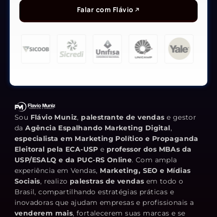
Falar com Flávio
Sou
Flávio Muniz
,
palestrante de vendas
e gestor
da
Agência Espalhando Marketing Digital
,
especialista em Marketing Político e Propaganda
Eleitoral pela ECA-USP
e
professor dos MBAs da
USP/ESALQ e da PUC-RS Online
. Com ampla
experiência em Vendas,
Marketing, SEO e Mídias
Sociais
, realizo
palestras de vendas
em todo o
Brasil, compartilhando estratégias práticas e
inovadoras que ajudam empresas e profissionais a
venderem mais
, fortalecerem suas marcas e se