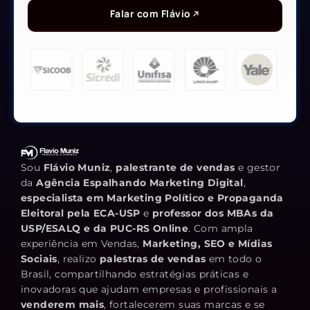
Falar com Flávio
Sou
Flávio Muniz
,
palestrante de vendas
e gestor
da
Agência Espalhando Marketing Digital
,
especialista em Marketing Político e Propaganda
Eleitoral pela ECA-USP
e
professor dos MBAs da
USP/ESALQ e da PUC-RS Online
. Com ampla
experiência em Vendas,
Marketing, SEO e Mídias
Sociais
, realizo
palestras de vendas
em todo o
Brasil, compartilhando estratégias práticas e
inovadoras que ajudam empresas e profissionais a
venderem mais
, fortalecerem suas marcas e se