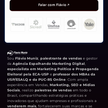
Falar com Flávio
Sou
Flávio Muniz
,
palestrante de vendas
e gestor
da
Agência Espalhando Marketing Digital
,
especialista em Marketing Político e Propaganda
Eleitoral pela ECA-USP
e
professor dos MBAs da
USP/ESALQ e da PUC-RS Online
. Com ampla
experiência em Vendas,
Marketing, SEO e Mídias
Sociais
, realizo
palestras de vendas
em todo o
Brasil, compartilhando estratégias práticas e
inovadoras que ajudam empresas e profissionais a
venderem mais
, fortalecerem suas marcas e se