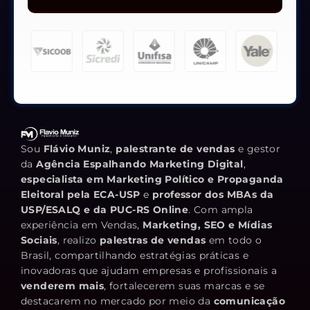
Sou
Flávio Muniz
,
palestrante de vendas
e gestor
da
Agência Espalhando Marketing Digital
,
especialista em Marketing Político e Propaganda
Eleitoral pela ECA-USP
e
professor dos MBAs da
USP/ESALQ e da PUC-RS Online
. Com ampla
experiência em Vendas,
Marketing, SEO e Mídias
Sociais
, realizo
palestras de vendas
em todo o
Brasil, compartilhando estratégias práticas e
inovadoras que ajudam empresas e profissionais a
venderem mais
, fortalecerem suas marcas e se
destacarem no mercado por meio da
comunicação