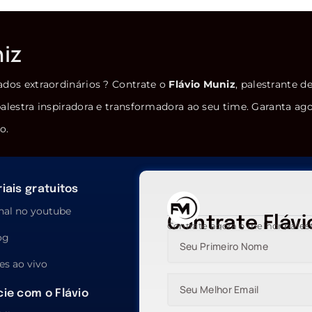
niz
ados extraordinários ? Contrate o
Flávio Muniz
, palestrante d
alestra inspiradora e transformadora ao seu time. Garanta ag
o.
iais gratuitos
nal no youtube
Contrate Flávi
Contrate agora o melhor pales
og
es ao vivo
ie com o Flávio