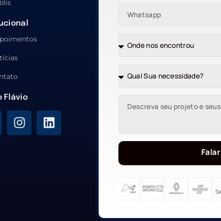
blis
tucional
poimentos
tícias
ntato
o Flávio
Falar