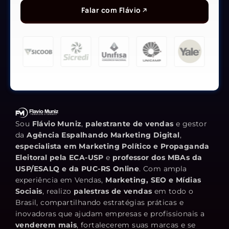
Falar com Flávio
Sou
Flávio Muniz
,
palestrante de vendas
e gestor
da
Agência Espalhando Marketing Digital
,
especialista em Marketing Político e Propaganda
Eleitoral pela ECA-USP
e
professor dos MBAs da
USP/ESALQ e da PUC-RS Online
. Com ampla
experiência em Vendas,
Marketing, SEO e Mídias
Sociais
, realizo
palestras de vendas
em todo o
Brasil, compartilhando estratégias práticas e
inovadoras que ajudam empresas e profissionais a
venderem mais
, fortalecerem suas marcas e se