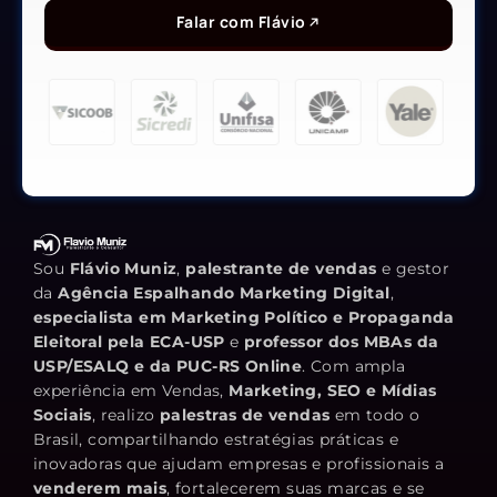
Falar com Flávio
Sou
Flávio Muniz
,
palestrante de vendas
e gestor
da
Agência Espalhando Marketing Digital
,
especialista em Marketing Político e Propaganda
Eleitoral pela ECA-USP
e
professor dos MBAs da
USP/ESALQ e da PUC-RS Online
. Com ampla
experiência em Vendas,
Marketing, SEO e Mídias
Sociais
, realizo
palestras de vendas
em todo o
Brasil, compartilhando estratégias práticas e
inovadoras que ajudam empresas e profissionais a
venderem mais
, fortalecerem suas marcas e se