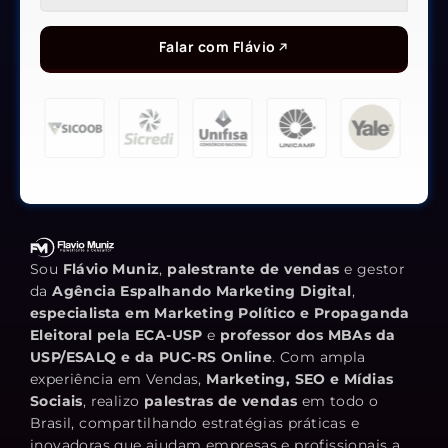
Falar com Flávio
Sou
Flávio Muniz
,
palestrante de vendas
e gestor
da
Agência Espalhando Marketing Digital
,
especialista em Marketing Político e Propaganda
Eleitoral pela ECA-USP
e
professor dos MBAs da
USP/ESALQ e da PUC-RS Online
. Com ampla
experiência em Vendas,
Marketing, SEO e Mídias
Sociais
, realizo
palestras de vendas
em todo o
Brasil, compartilhando estratégias práticas e
inovadoras que ajudam empresas e profissionais a