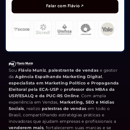
Falar com Flávio
Sou
Flávio Muniz
,
palestrante de vendas
e gestor
da
Agência Espalhando Marketing Digital
,
especialista em Marketing Político e Propaganda
Eleitoral pela ECA-USP
e
professor dos MBAs da
USP/ESALQ e da PUC-RS Online
. Com ampla
experiência em Vendas,
Marketing, SEO e Mídias
Sociais
, realizo
palestras de vendas
em todo o
Brasil, compartilhando estratégias práticas e
inovadoras que ajudam empresas e profissionais a
venderem mais
, fortalecerem suas marcas e se