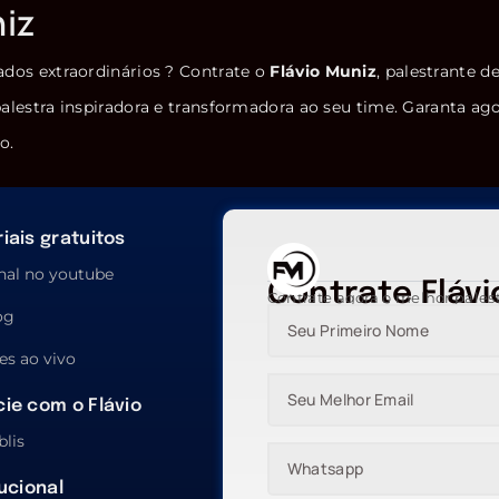
niz
ados extraordinários ? Contrate o
Flávio Muniz
, palestrante d
alestra inspiradora e transformadora ao seu time. Garanta ag
o.
iais gratuitos
nal no youtube
Contrate Flávi
Contrate agora o melhor pales
og
es ao vivo
ie com o Flávio
blis
tucional