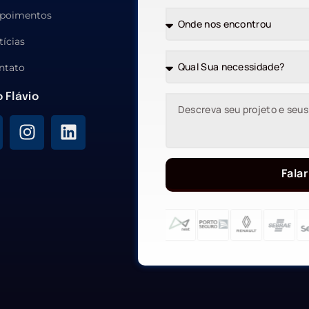
poimentos
tícias
ntato
o Flávio
Falar