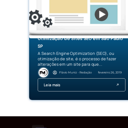
Otimização de Sites SEO em São Paulo
SP
A Search Engine Optimization (SEO), ou
otimização de site, é o processo de fazer
alterações em um site para que...
Flávio Muniz - Redação
fevereiro 26, 2019
Leia mais