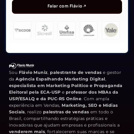
Falar com Flávio
Sou
Flávio Muniz
,
palestrante de vendas
e gestor
da
Agência Espalhando Marketing Digital
,
especialista em Marketing Político e Propaganda
Eleitoral pela ECA-USP
e
professor dos MBAs da
USP/ESALQ e da PUC-RS Online
. Com ampla
experiência em Vendas,
Marketing, SEO e Mídias
Sociais
, realizo
palestras de vendas
em todo o
Brasil, compartilhando estratégias práticas e
inovadoras que ajudam empresas e profissionais a
venderem mais
, fortalecerem suas marcas e se