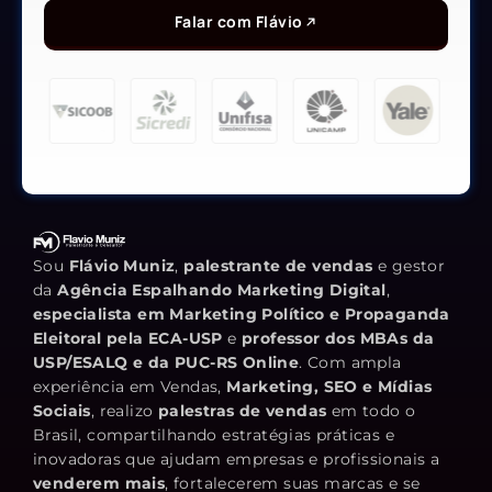
Falar com Flávio
Sou
Flávio Muniz
,
palestrante de vendas
e gestor
da
Agência Espalhando Marketing Digital
,
especialista em Marketing Político e Propaganda
Eleitoral pela ECA-USP
e
professor dos MBAs da
USP/ESALQ e da PUC-RS Online
. Com ampla
experiência em Vendas,
Marketing, SEO e Mídias
Sociais
, realizo
palestras de vendas
em todo o
Brasil, compartilhando estratégias práticas e
inovadoras que ajudam empresas e profissionais a
venderem mais
, fortalecerem suas marcas e se