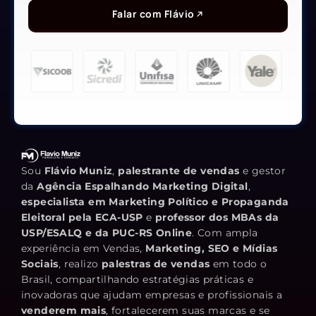
Falar com Flávio
Sou
Flávio Muniz
,
palestrante de vendas
e gestor
da
Agência Espalhando Marketing Digital
,
especialista em Marketing Político e Propaganda
Eleitoral pela ECA-USP
e
professor dos MBAs da
USP/ESALQ e da PUC-RS Online
. Com ampla
experiência em Vendas,
Marketing, SEO e Mídias
Sociais
, realizo
palestras de vendas
em todo o
Brasil, compartilhando estratégias práticas e
inovadoras que ajudam empresas e profissionais a
venderem mais
, fortalecerem suas marcas e se