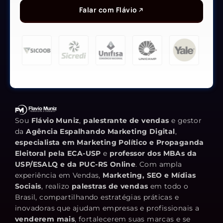
Falar com Flávio
Sou
Flávio Muniz
,
palestrante de vendas
e gestor
da
Agência Espalhando Marketing Digital
,
especialista em Marketing Político e Propaganda
Eleitoral pela ECA-USP
e
professor dos MBAs da
USP/ESALQ e da PUC-RS Online
. Com ampla
experiência em Vendas,
Marketing, SEO e Mídias
Sociais
, realizo
palestras de vendas
em todo o
Brasil, compartilhando estratégias práticas e
inovadoras que ajudam empresas e profissionais a
venderem mais
, fortalecerem suas marcas e se