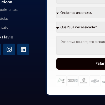
tucional
poimentos
tícias
ntato
o Flávio
Falar