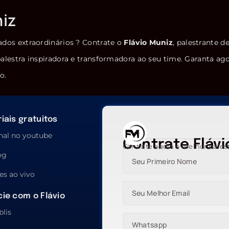
niz
ados extraordinários ? Contrate o
Flávio Muniz
, palestrante d
alestra inspiradora e transformadora ao seu time. Garanta ag
o.
iais gratuitos
nal no youtube
Contrate Flávi
Contrate agora o melhor pales
og
es ao vivo
ie com o Flávio
blis