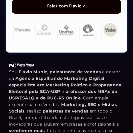
Falar com Flávio
Sou
Flávio Muniz
,
palestrante de vendas
e gestor
da
Agência Espalhando Marketing Digital
,
especialista em Marketing Político e Propaganda
Eleitoral pela ECA-USP
e
professor dos MBAs da
USP/ESALQ e da PUC-RS Online
. Com ampla
experiência em Vendas,
Marketing, SEO e Mídias
Sociais
, realizo
palestras de vendas
em todo o
Brasil, compartilhando estratégias práticas e
inovadoras que ajudam empresas e profissionais a
venderem mais
, fortalecerem suas marcas e se