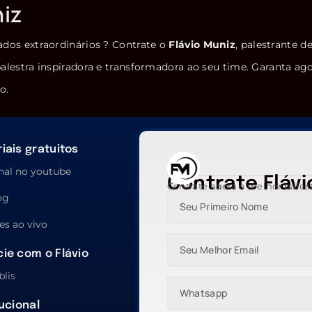
niz
ados extraordinários ? Contrate o
Flávio Muniz
, palestrante d
alestra inspiradora e transformadora ao seu time. Garanta ag
o.
iais gratuitos
nal no youtube
Contrate Flávi
Contrate agora o melhor pales
og
es ao vivo
ie com o Flávio
blis
tucional