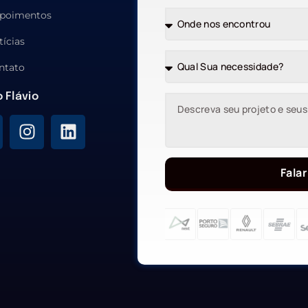
poimentos
tícias
ntato
o Flávio
Falar