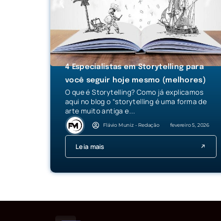
4 Especialistas em Storytelling para
você seguir hoje mesmo (melhores)
O que é Storytelling? Como já explicamos
aqui no blog o “storytelling é uma forma de
arte muito antiga e...
Flávio Muniz - Redação
fevereiro 5, 2026
Leia mais