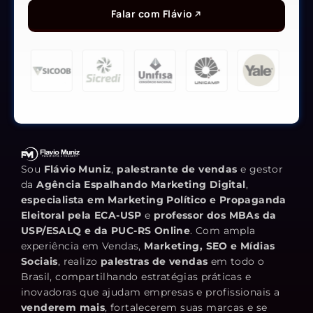
Falar com Flávio
Sou
Flávio Muniz
,
palestrante de vendas
e gestor
da
Agência Espalhando Marketing Digital
,
especialista em Marketing Político e Propaganda
Eleitoral pela ECA-USP
e
professor dos MBAs da
USP/ESALQ e da PUC-RS Online
. Com ampla
experiência em Vendas,
Marketing, SEO e Mídias
Sociais
, realizo
palestras de vendas
em todo o
Brasil, compartilhando estratégias práticas e
inovadoras que ajudam empresas e profissionais a
venderem mais
, fortalecerem suas marcas e se