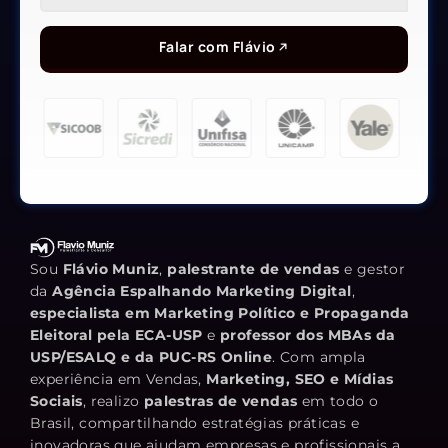
Falar com Flávio
Sou
Flávio Muniz
,
palestrante de vendas
e gestor
da
Agência Espalhando Marketing Digital
,
especialista em Marketing Político e Propaganda
Eleitoral pela ECA-USP
e
professor dos MBAs da
USP/ESALQ e da PUC-RS Online
. Com ampla
experiência em Vendas,
Marketing, SEO e Mídias
Sociais
, realizo
palestras de vendas
em todo o
Brasil, compartilhando estratégias práticas e
inovadoras que ajudam empresas e profissionais a