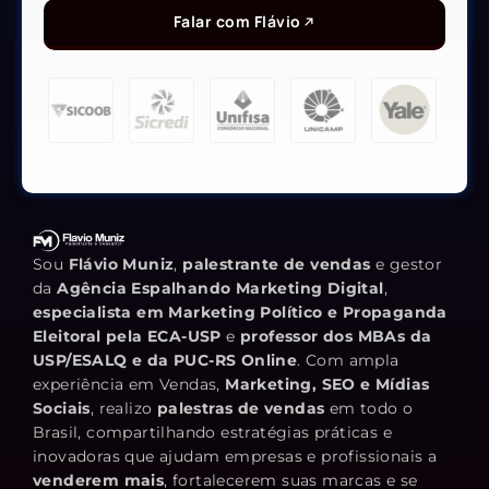
Falar com Flávio
Sou
Flávio Muniz
,
palestrante de vendas
e gestor
da
Agência Espalhando Marketing Digital
,
especialista em Marketing Político e Propaganda
Eleitoral pela ECA-USP
e
professor dos MBAs da
USP/ESALQ e da PUC-RS Online
. Com ampla
experiência em Vendas,
Marketing, SEO e Mídias
Sociais
, realizo
palestras de vendas
em todo o
Brasil, compartilhando estratégias práticas e
inovadoras que ajudam empresas e profissionais a
venderem mais
, fortalecerem suas marcas e se