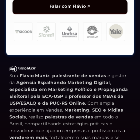
Falar com Flávio
Sou
Flávio Muniz
,
palestrante de vendas
e gestor
da
Agência Espalhando Marketing Digital
,
especialista em Marketing Político e Propaganda
Eleitoral pela ECA-USP
e
professor dos MBAs da
USP/ESALQ e da PUC-RS Online
. Com ampla
experiência em Vendas,
Marketing, SEO e Mídias
Sociais
, realizo
palestras de vendas
em todo o
Brasil, compartilhando estratégias práticas e
inovadoras que ajudam empresas e profissionais a
venderem mais
, fortalecerem suas marcas e se