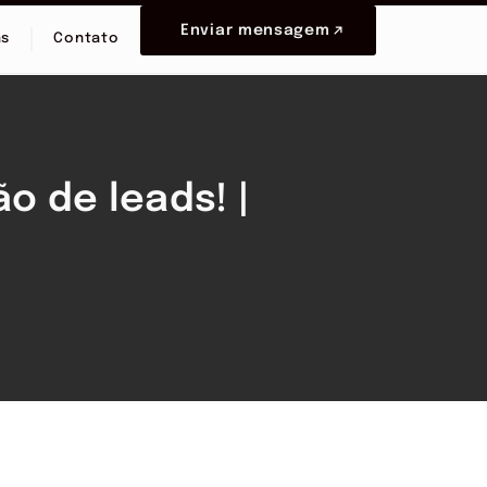
Enviar mensagem
as
Contato
o de leads! |