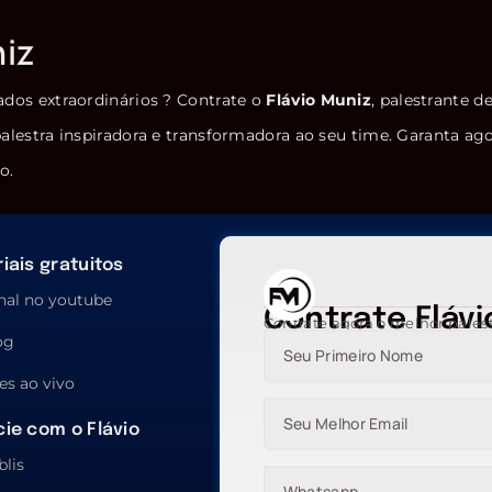
niz
ados extraordinários ? Contrate o
Flávio Muniz
, palestrante d
alestra inspiradora e transformadora ao seu time. Garanta ag
o.
iais gratuitos
nal no youtube
Contrate Flávi
Contrate agora o melhor pales
og
es ao vivo
ie com o Flávio
blis