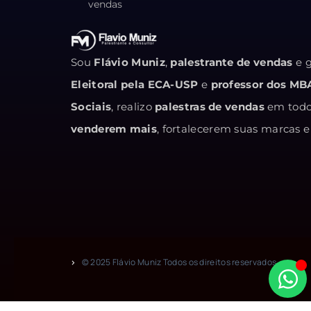
vendas
Sou
Flávio Muniz
,
palestrante de vendas
e g
Eleitoral pela ECA-USP
e
professor dos MB
Sociais
, realizo
palestras de vendas
em todo 
venderem mais
, fortalecerem suas marcas
© 2025 Flávio Muniz Todos os direitos reservados.