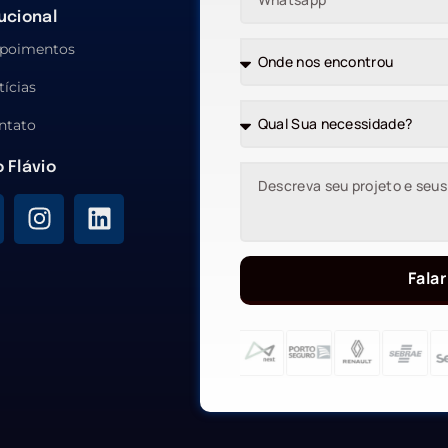
tucional
poimentos
tícias
ntato
o Flávio
Falar