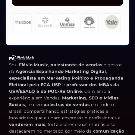
Sou
Flávio Muniz
,
palestrante de vendas
e gestor
da
Agência Espalhando Marketing Digital
,
especialista em Marketing Político e Propaganda
Eleitoral pela ECA-USP
e
professor dos MBAs da
USP/ESALQ e da PUC-RS Online
. Com ampla
experiência em Vendas,
Marketing, SEO e Mídias
Sociais
, realizo
palestras de vendas
em todo o
Brasil, compartilhando estratégias práticas e
inovadoras que ajudam empresas e profissionais a
venderem mais
, fortalecerem suas marcas e se
destacarem no mercado por meio da
comunicação