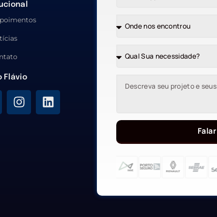
tucional
poimentos
tícias
ntato
o Flávio
Falar