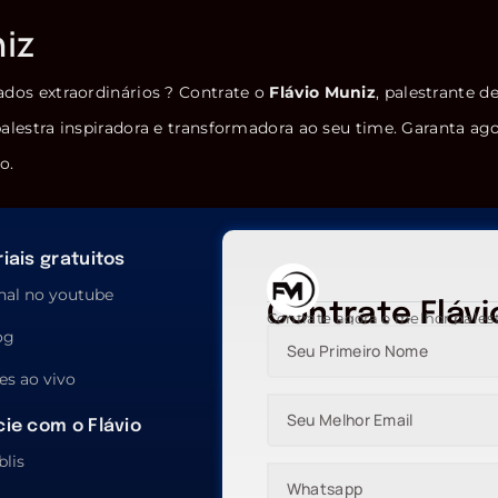
niz
ados extraordinários ? Contrate o
Flávio Muniz
, palestrante d
alestra inspiradora e transformadora ao seu time. Garanta ag
o.
iais gratuitos
nal no youtube
Contrate Flávi
Contrate agora o melhor pales
og
es ao vivo
ie com o Flávio
blis