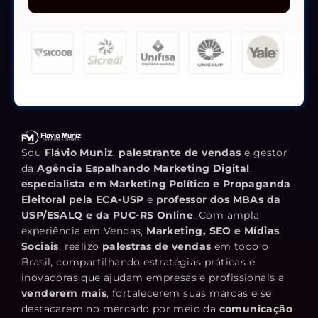
Sou
Flávio Muniz
,
palestrante de vendas
e gestor
da
Agência Espalhando Marketing Digital
,
especialista em Marketing Político e Propaganda
Eleitoral pela ECA-USP
e
professor dos MBAs da
USP/ESALQ e da PUC-RS Online
. Com ampla
experiência em Vendas,
Marketing, SEO e Mídias
Sociais
, realizo
palestras de vendas
em todo o
Brasil, compartilhando estratégias práticas e
inovadoras que ajudam empresas e profissionais a
venderem mais
, fortalecerem suas marcas e se
destacarem no mercado por meio da
comunicação