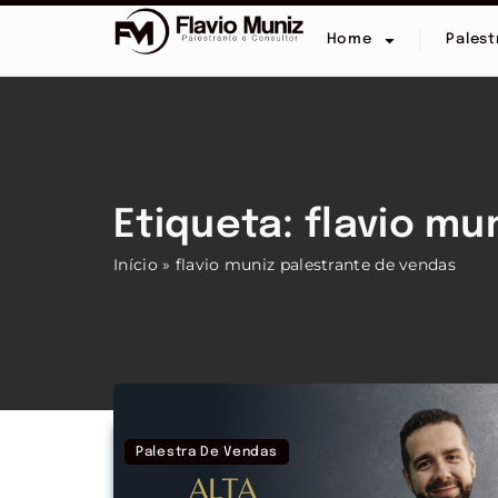
Home
Palest
Etiqueta: flavio m
Início
»
flavio muniz palestrante de vendas
Palestra De Vendas