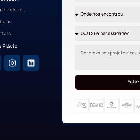
poimentos
tícias
ntato
o Flávio
Falar