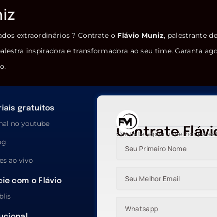
niz
ados extraordinários ? Contrate o
Flávio Muniz
, palestrante d
alestra inspiradora e transformadora ao seu time. Garanta ag
o.
iais gratuitos
nal no youtube
Contrate Flávi
Contrate agora o melhor pales
og
es ao vivo
ie com o Flávio
blis
tucional