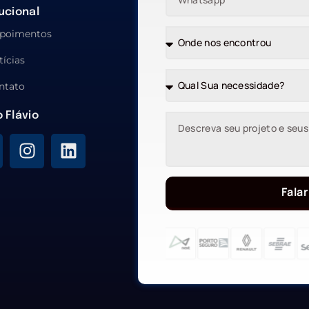
tucional
poimentos
tícias
ntato
o Flávio
Falar