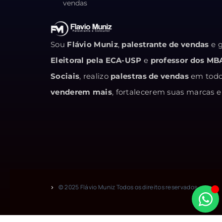
vendas
Sou
Flávio Muniz
,
palestrante de vendas
e g
Eleitoral pela ECA-USP
e
professor dos MB
Sociais
, realizo
palestras de vendas
em todo 
venderem mais
, fortalecerem suas marcas
© 2025 Flávio Muniz Todos os direitos reservados.