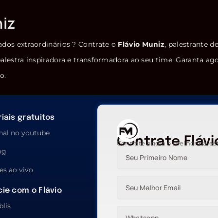
niz
ados extraordinários ? Contrate o
Flávio Muniz
, palestrante d
alestra inspiradora e transformadora ao seu time. Garanta ag
o.
iais gratuitos
nal no youtube
Contrate Flávi
Contrate agora o melhor pales
og
es ao vivo
ie com o Flávio
blis