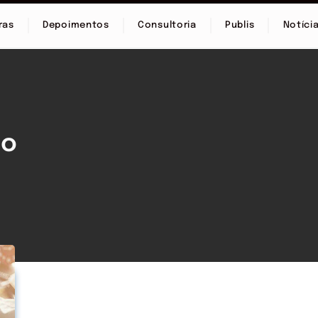
ras
Depoimentos
Consultoria
Publis
Notíci
ão