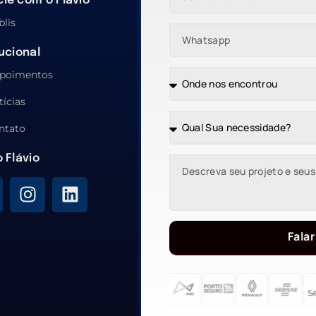
ie com o Flávio
blis
tucional
poimentos
tícias
ntato
o Flávio
Falar