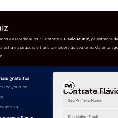
niz
ados extraordinários ? Contrate o
Flávio Muniz
, palestrante d
alestra inspiradora e transformadora ao seu time. Garanta ag
o.
iais gratuitos
nal no youtube
Contrate Flávi
Contrate agora o melhor pales
og
es ao vivo