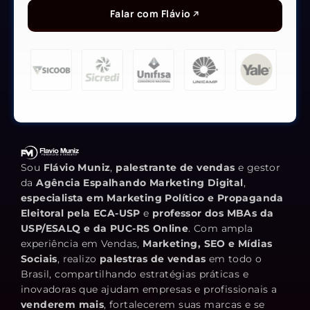
Falar com Flávio
Sou
Flávio Muniz
,
palestrante de vendas
e gestor
da
Agência Espalhando Marketing Digital
,
especialista em Marketing Político e Propaganda
Eleitoral pela ECA-USP
e
professor dos MBAs da
USP/ESALQ e da PUC-RS Online
. Com ampla
experiência em Vendas,
Marketing, SEO e Mídias
Sociais
, realizo
palestras de vendas
em todo o
Brasil, compartilhando estratégias práticas e
inovadoras que ajudam empresas e profissionais a
venderem mais
, fortalecerem suas marcas e se