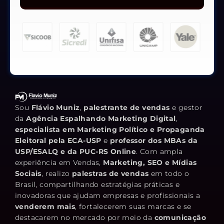
Sou
Flávio Muniz
,
palestrante de vendas
e gestor
da
Agência Espalhando Marketing Digital
,
especialista em Marketing Político e Propaganda
Eleitoral pela ECA-USP
e
professor dos MBAs da
USP/ESALQ e da PUC-RS Online
. Com ampla
experiência em Vendas,
Marketing, SEO e Mídias
Sociais
, realizo
palestras de vendas
em todo o
Brasil, compartilhando estratégias práticas e
inovadoras que ajudam empresas e profissionais a
venderem mais
, fortalecerem suas marcas e se
destacarem no mercado por meio da
comunicação