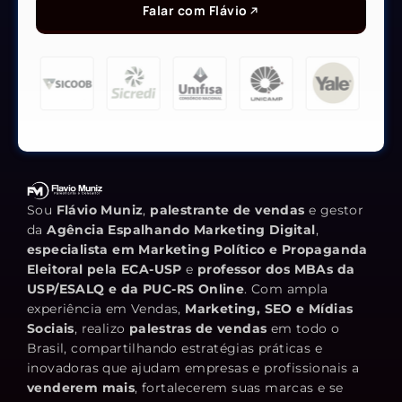
Falar com Flávio
Sou
Flávio Muniz
,
palestrante de vendas
e gestor
da
Agência Espalhando Marketing Digital
,
especialista em Marketing Político e Propaganda
Eleitoral pela ECA-USP
e
professor dos MBAs da
USP/ESALQ e da PUC-RS Online
. Com ampla
experiência em Vendas,
Marketing, SEO e Mídias
Sociais
, realizo
palestras de vendas
em todo o
Brasil, compartilhando estratégias práticas e
inovadoras que ajudam empresas e profissionais a
venderem mais
, fortalecerem suas marcas e se