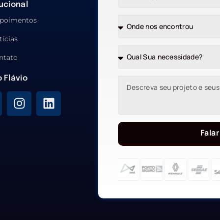
tucional
poimentos
tícias
ntato
o Flávio
Falar