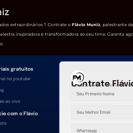
niz
ados extraordinários ? Contrate o
Flávio Muniz
, palestrante d
alestra inspiradora e transformadora ao seu time. Garanta ag
o.
iais gratuitos
nal no youtube
Contrate Flávi
Contrate agora o melhor pales
og
es ao vivo
ie com o Flávio
blis