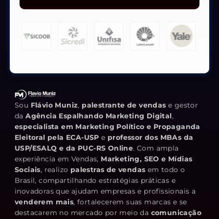
Sou
Flávio Muniz
,
palestrante de vendas
e gestor
da
Agência Espalhando Marketing Digital
,
especialista em Marketing Político e Propaganda
Eleitoral pela ECA-USP
e
professor dos MBAs da
USP/ESALQ e da PUC-RS Online
. Com ampla
experiência em Vendas,
Marketing, SEO e Mídias
Sociais
, realizo
palestras de vendas
em todo o
Brasil, compartilhando estratégias práticas e
inovadoras que ajudam empresas e profissionais a
venderem mais
, fortalecerem suas marcas e se
destacarem no mercado por meio da
comunicação